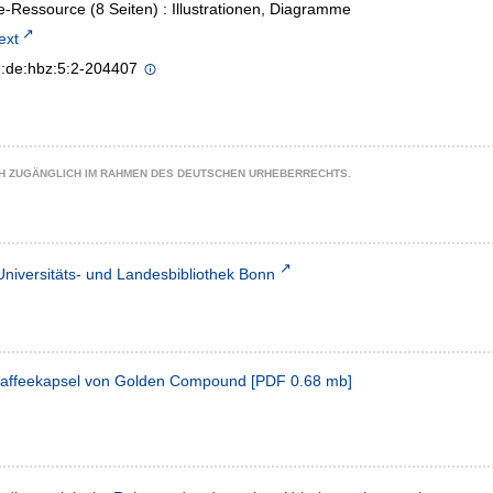
e-Ressource (8 Seiten) : Illustrationen, Diagramme
text
n:de:hbz:5:2-204407
CH ZUGÄNGLICH IM RAHMEN DES DEUTSCHEN URHEBERRECHTS.
Universitäts- und Landesbibliothek Bonn
Kaffeekapsel von Golden Compound
[
PDF
0.68 mb
]