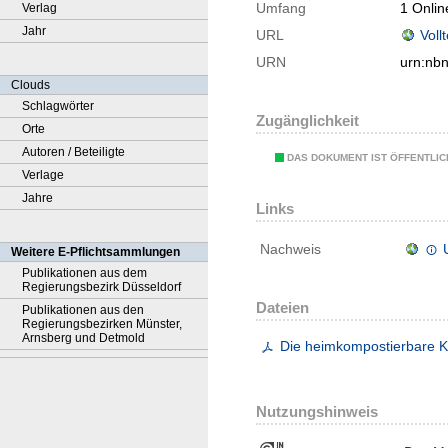
Umfang
1 Onlin
Verlag
Jahr
URL
Voll
URN
urn:nb
Clouds
Schlagwörter
Zugänglichkeit
Orte
Autoren / Beteiligte
DAS DOKUMENT IST ÖFFENTLI
Verlage
Jahre
Links
Nachweis
Weitere E-Pflichtsammlungen
Publikationen aus dem
Regierungsbezirk Düsseldorf
Dateien
Publikationen aus den
Regierungsbezirken Münster,
Arnsberg und Detmold
Die heimkompostierbare 
Nutzungshinweis