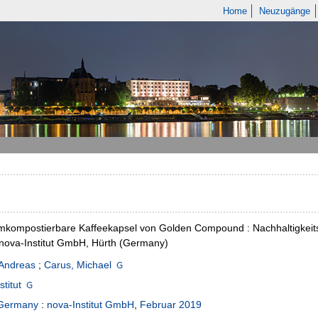
Home
Neuzugänge
mkompostierbare Kaffeekapsel von Golden Compound : Nachhaltigkeits
nova-Institut GmbH, Hürth (Germany)
,Andreas
;
Carus, Michael
titut
 Germany
:
nova-Institut GmbH
,
Februar 2019