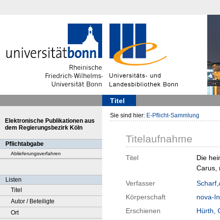
Titel
Sie sind hier:
E-Pflicht-Sammlung
Elektronische Publikationen aus
dem Regierungsbezirk Köln
Titelaufnahme
Pflichtabgabe
Ablieferungsverfahren
Titel
Die hei
Carus, 
Listen
Verfasser
Scharf
Titel
Körperschaft
nova-Ins
Autor / Beteiligte
Erschienen
Hürth,
Ort