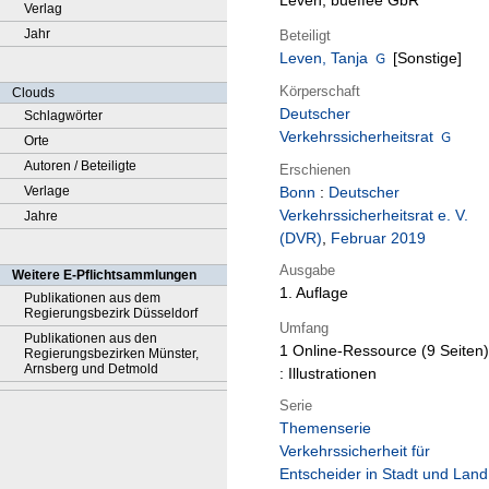
Leven, bueffee GbR
Verlag
Jahr
Beteiligt
Leven, Tanja
[Sonstige]
Körperschaft
Clouds
Deutscher
Schlagwörter
Verkehrssicherheitsrat
Orte
Autoren / Beteiligte
Erschienen
Verlage
Bonn
:
Deutscher
Verkehrssicherheitsrat e. V.
Jahre
(DVR)
,
Februar 2019
Ausgabe
Weitere E-Pflichtsammlungen
1. Auflage
Publikationen aus dem
Regierungsbezirk Düsseldorf
Umfang
Publikationen aus den
1 Online-Ressource (9 Seiten)
Regierungsbezirken Münster,
Arnsberg und Detmold
: Illustrationen
Serie
Themenserie
Verkehrssicherheit für
Entscheider in Stadt und Land