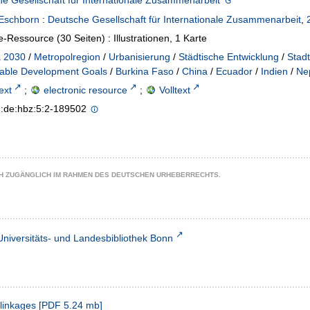
e Gesellschaft für Internationale Zusammenarbeit
Eschborn
:
Deutsche Gesellschaft für Internationale Zusammenarbeit
,
e-Ressource (30 Seiten) : Illustrationen, 1 Karte
 2030
/
Metropolregion
/
Urbanisierung
/
Städtische Entwicklung
/
Stadt
nable Development Goals
/
Burkina Faso
/
China
/
Ecuador
/
Indien
/
Ne
text
;
electronic resource
;
Volltext
n:de:hbz:5:2-189502
CH ZUGÄNGLICH IM RAHMEN DES DEUTSCHEN URHEBERRECHTS.
Universitäts- und Landesbibliothek Bonn
 linkages
[
PDF
5.24 mb
]