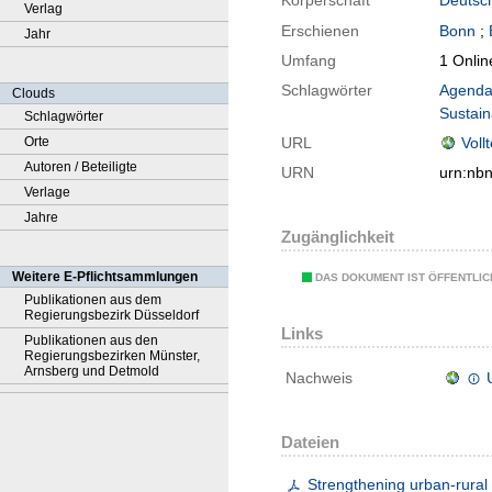
Körperschaft
Deutsch
Verlag
Erschienen
Bonn
;
Jahr
Umfang
1 Onlin
Schlagwörter
Agenda
Clouds
Sustai
Schlagwörter
Orte
URL
Voll
Autoren / Beteiligte
URN
urn:nb
Verlage
Jahre
Zugänglichkeit
Weitere E-Pflichtsammlungen
DAS DOKUMENT IST ÖFFENTLI
Publikationen aus dem
Regierungsbezirk Düsseldorf
Links
Publikationen aus den
Regierungsbezirken Münster,
Arnsberg und Detmold
Nachweis
Dateien
Strengthening urban-rural