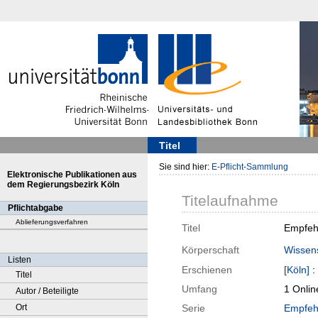
Titel
Sie sind hier:
E-Pflicht-Sammlung
Elektronische Publikationen aus
dem Regierungsbezirk Köln
Titelaufnahme
Pflichtabgabe
Ablieferungsverfahren
Titel
Empfehl
Körperschaft
Wissens
Listen
Erschienen
[Köln]
:
Titel
Umfang
1 Onlin
Autor / Beteiligte
Ort
Serie
Empfehl