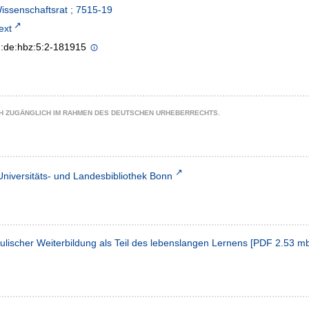
Wissenschaftsrat ; 7515-19
text
n:de:hbz:5:2-181915
CH ZUGÄNGLICH IM RAHMEN DES DEUTSCHEN URHEBERRECHTS.
Universitäts- und Landesbibliothek Bonn
ischer Weiterbildung als Teil des lebenslangen Lernens
[
PDF
2.53 m