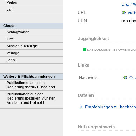
Verlag
Drs. / 
Jahr
URL
Voll
URN
urn:nb
Clouds
Schlagwörter
Zugänglichkeit
Orte
Autoren / Beteiligte
DAS DOKUMENT IST ÖFFENTLI
Verlage
Jahre
Links
Weitere E-Pflichtsammlungen
Nachweis
Publikationen aus dem
Regierungsbezirk Düsseldorf
Publikationen aus den
Dateien
Regierungsbezirken Münster,
Arnsberg und Detmold
Empfehlungen zu hochschul
Nutzungshinweis