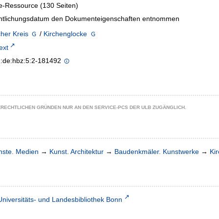
e-Ressource (130 Seiten)
entlichungsdatum den Dokumenteigenschaften entnommen
her Kreis
/
Kirchenglocke
text
n:de:hbz:5:2-181492
ZRECHTLICHEN GRÜNDEN NUR AN DEN SERVICE-PCS DER ULB ZUGÄNGLICH.
nste. Medien
→
Kunst. Architektur
→
Baudenkmäler. Kunstwerke
→
Ki
Universitäts- und Landesbibliothek Bonn