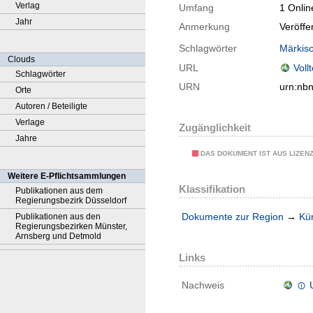
Verlag
Umfang
1 Onlin
Jahr
Anmerkung
Veröff
Schlagwörter
Märkisc
Clouds
URL
Voll
Schlagwörter
URN
urn:nb
Orte
Autoren / Beteiligte
Verlage
Zugänglichkeit
Jahre
DAS DOKUMENT IST AUS LIZEN
Weitere E-Pflichtsammlungen
Klassifikation
Publikationen aus dem
Regierungsbezirk Düsseldorf
Dokumente zur Region
→
Kü
Publikationen aus den
Regierungsbezirken Münster,
Arnsberg und Detmold
Links
Nachweis