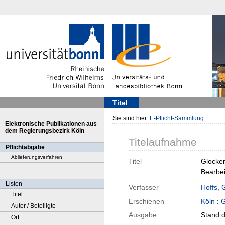
Titel
Sie sind hier:
E-Pflicht-Sammlung
Elektronische Publikationen aus
dem Regierungsbezirk Köln
Titelaufnahme
Pflichtabgabe
Ablieferungsverfahren
Titel
Glocken
Bearbe
Listen
Verfasser
Hoffs, 
Titel
Erschienen
Köln
:
G
Autor / Beteiligte
Ausgabe
Stand d
Ort