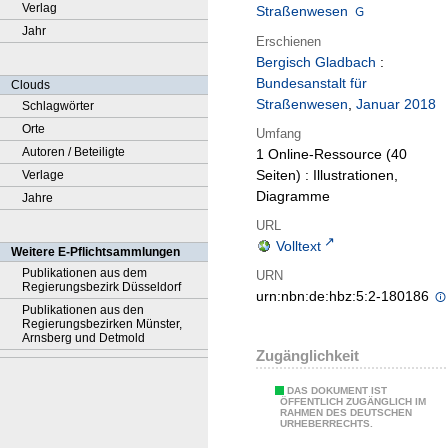
Verlag
Straßenwesen
Jahr
Erschienen
Bergisch Gladbach
:
Bundesanstalt für
Clouds
Straßenwesen
,
Januar 2018
Schlagwörter
Orte
Umfang
Autoren / Beteiligte
1 Online-Ressource (40
Seiten) : Illustrationen,
Verlage
Diagramme
Jahre
URL
Volltext
Weitere E-Pflichtsammlungen
Publikationen aus dem
URN
Regierungsbezirk Düsseldorf
urn:nbn:de:hbz:5:2-180186
Publikationen aus den
Regierungsbezirken Münster,
Arnsberg und Detmold
Zugänglichkeit
DAS DOKUMENT IST
ÖFFENTLICH ZUGÄNGLICH IM
RAHMEN DES DEUTSCHEN
URHEBERRECHTS.