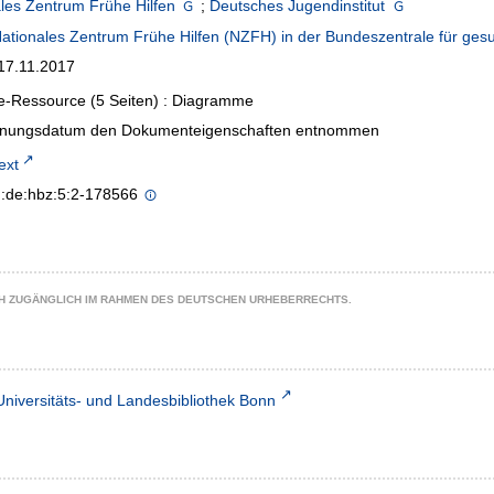
les Zentrum Frühe Hilfen
;
Deutsches Jugendinstitut
ationales Zentrum Frühe Hilfen (NZFH) in der Bundeszentrale für gesu
17.11.2017
e-Ressource (5 Seiten) : Diagramme
inungsdatum den Dokumenteigenschaften entnommen
text
n:de:hbz:5:2-178566
CH ZUGÄNGLICH IM RAHMEN DES DEUTSCHEN URHEBERRECHTS.
Universitäts- und Landesbibliothek Bonn