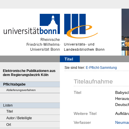
Titel
Sie sind hier:
E-Pflicht-Sammlung
Elektronische Publikationen aus
dem Regierungsbezirk Köln
Titelaufnahme
Pflichtabgabe
Ablieferungsverfahren
Titel
Babysch
Herausg
Deutsch
Listen
Titel
Weitere Titel
Aufklär
Autor / Beteiligte
Verfasser
Neuman
Ort