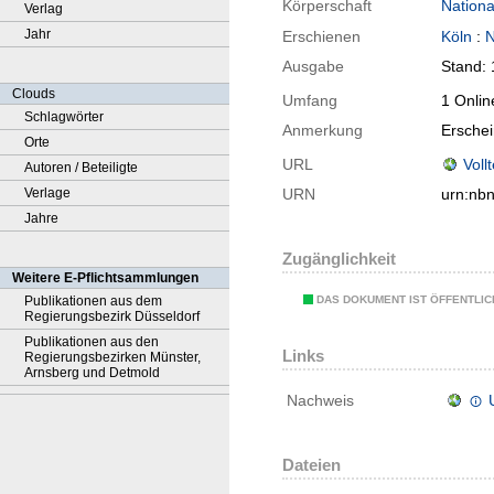
Körperschaft
Nationa
Verlag
Jahr
Erschienen
Köln
:
N
Ausgabe
Stand: 
Clouds
Umfang
1 Onlin
Schlagwörter
Anmerkung
Ersche
Orte
URL
Voll
Autoren / Beteiligte
Verlage
URN
urn:nb
Jahre
Zugänglichkeit
Weitere E-Pflichtsammlungen
DAS DOKUMENT IST ÖFFENTLI
Publikationen aus dem
Regierungsbezirk Düsseldorf
Publikationen aus den
Links
Regierungsbezirken Münster,
Arnsberg und Detmold
Nachweis
Dateien