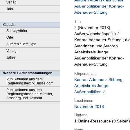
Autoren Arbeitskreis Junge
Verlag
Außenpolitiker der Konrad-
Jahr
Adenauer-Stiftung
Titel
Clouds
2 (November 2018)
Schlagwörter
Außenwirtschaftspolitik /
Orte
Konrad Adenauer Stiftung ; di
Autoren / Beteiligte
Autorinnen und Autoren
Verlage
Arbeitskreis Junge
Jahre
Außenpolitiker der Konrad-
Adenauer-Stiftung
Weitere E-Pflichtsammlungen
Körperschaft
Publikationen aus dem
Konrad-Adenauer-Stiftung,
Regierungsbezirk Düsseldorf
Arbeitskreis Junge
Publikationen aus den
Außenpolitiker
Regierungsbezirken Münster,
Arnsberg und Detmold
Erschienen
November 2018
Umfang
1 Online-Ressource (9 Seiten)
Serie