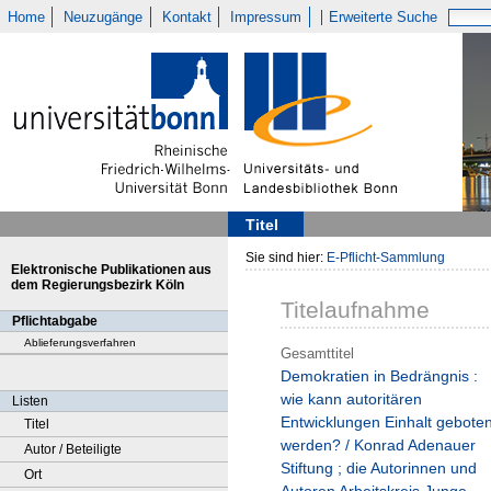
Home
Neuzugänge
Kontakt
Impressum
Erweiterte Suche
Titel
Sie sind hier:
E-Pflicht-Sammlung
Elektronische Publikationen aus
dem Regierungsbezirk Köln
Titelaufnahme
Pflichtabgabe
Ablieferungsverfahren
Gesamttitel
Demokratien in Bedrängnis :
wie kann autoritären
Listen
Entwicklungen Einhalt gebote
Titel
werden? / Konrad Adenauer
Autor / Beteiligte
Stiftung ; die Autorinnen und
Ort