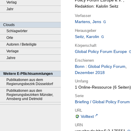
Policy Forum Europe e.V. ;
Verlag
Redaktion: Kalolin Seitz
Jahr
Verfasser
Martens, Jens
Clouds
Herausgeber
Schlagwörter
Seitz, Karolin
Orte
Autoren / Beteiligte
Körperschaft
Verlage
Global Policy Forum Europe
Jahre
Erschienen
Bonn
:
Global Policy Forum
,
Dezember 2018
Weitere E-Pflichtsammlungen
Publikationen aus dem
Umfang
Regierungsbezirk Düsseldorf
1 Online-Ressource (6 Seiten)
Publikationen aus den
Regierungsbezirken Münster,
Serie
Arnsberg und Detmold
Briefing / Global Policy Forum
URL
Volltext
URN