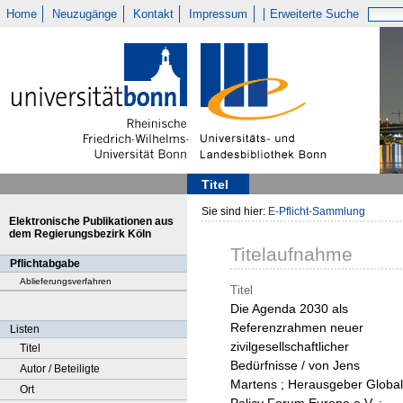
Home
Neuzugänge
Kontakt
Impressum
Erweiterte Suche
Titel
Sie sind hier:
E-Pflicht-Sammlung
Elektronische Publikationen aus
dem Regierungsbezirk Köln
Titelaufnahme
Pflichtabgabe
Ablieferungsverfahren
Titel
Die Agenda 2030 als
Referenzrahmen neuer
Listen
zivilgesellschaftlicher
Titel
Bedürfnisse / von Jens
Autor / Beteiligte
Martens ; Herausgeber Global
Ort