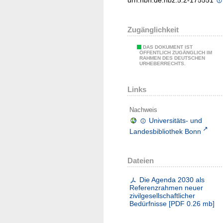
urn:nbn:de:hbz:5:2-175551
Zugänglichkeit
DAS DOKUMENT IST
ÖFFENTLICH ZUGÄNGLICH IM
RAHMEN DES DEUTSCHEN
URHEBERRECHTS.
Links
Nachweis
Universitäts- und
Landesbibliothek Bonn
Dateien
Die Agenda 2030 als
Referenzrahmen neuer
zivilgesellschaftlicher
Bedürfnisse
[
PDF
0.26 mb
]