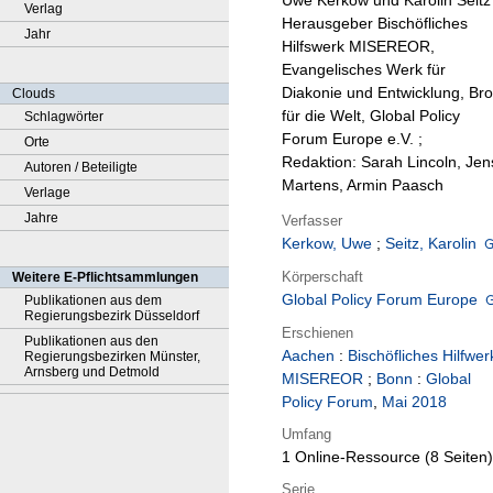
Uwe Kerkow und Karolin Seitz 
Verlag
Herausgeber Bischöfliches
Jahr
Hilfswerk MISEREOR,
Evangelisches Werk für
Diakonie und Entwicklung, Bro
Clouds
für die Welt, Global Policy
Schlagwörter
Forum Europe e.V. ;
Orte
Redaktion: Sarah Lincoln, Jen
Autoren / Beteiligte
Martens, Armin Paasch
Verlage
Jahre
Verfasser
Kerkow, Uwe
;
Seitz, Karolin
Körperschaft
Weitere E-Pflichtsammlungen
Global Policy Forum Europe
Publikationen aus dem
Regierungsbezirk Düsseldorf
Erschienen
Publikationen aus den
Aachen
:
Bischöfliches Hilfwer
Regierungsbezirken Münster,
Arnsberg und Detmold
MISEREOR
;
Bonn
:
Global
Policy Forum
,
Mai 2018
Umfang
1 Online-Ressource (8 Seiten)
Serie