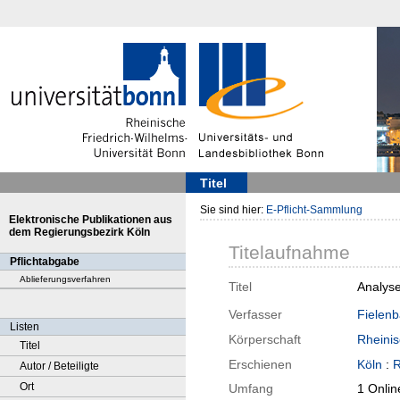
Titel
Sie sind hier:
E-Pflicht-Sammlung
Elektronische Publikationen aus
dem Regierungsbezirk Köln
Titelaufnahme
Pflichtabgabe
Ablieferungsverfahren
Titel
Analyse
Verfasser
Fielenb
Listen
Körperschaft
Rheini
Titel
Erschienen
Köln
:
R
Autor / Beteiligte
Ort
Umfang
1 Onlin