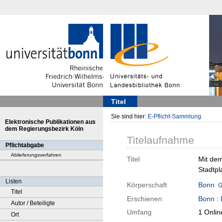
Titel
Sie sind hier:
E-Pflicht-Sammlung
Elektronische Publikationen aus
dem Regierungsbezirk Köln
Titelaufnahme
Pflichtabgabe
Ablieferungsverfahren
Titel
Mit dem
Stadtp
Listen
Körperschaft
Bonn
Titel
Erschienen
Bonn
:
Autor / Beteiligte
Umfang
1 Onlin
Ort