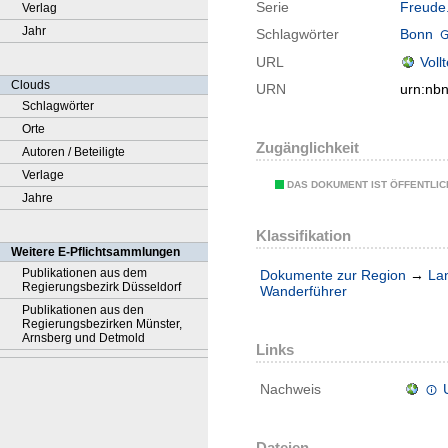
Serie
Freude.
Verlag
Jahr
Schlagwörter
Bonn
URL
Voll
Clouds
URN
urn:nb
Schlagwörter
Orte
Zugänglichkeit
Autoren / Beteiligte
Verlage
DAS DOKUMENT IST ÖFFENTLI
Jahre
Klassifikation
Weitere E-Pflichtsammlungen
Publikationen aus dem
Dokumente zur Region
→
La
Regierungsbezirk Düsseldorf
Wanderführer
Publikationen aus den
Regierungsbezirken Münster,
Arnsberg und Detmold
Links
Nachweis
Dateien