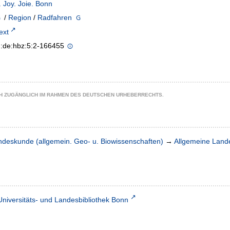
 Joy. Joie. Bonn
/
Region
/
Radfahren
text
n:de:hbz:5:2-166455
CH ZUGÄNGLICH IM RAHMEN DES DEUTSCHEN URHEBERRECHTS.
ndeskunde (allgemein. Geo- u. Biowissenschaften)
→
Allgemeine Lan
Universitäts- und Landesbibliothek Bonn