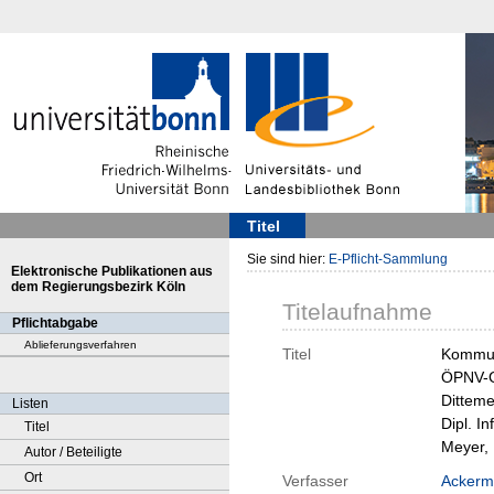
Titel
Sie sind hier:
E-Pflicht-Sammlung
Elektronische Publikationen aus
dem Regierungsbezirk Köln
Titelaufnahme
Pflichtabgabe
Ablieferungsverfahren
Titel
Kommun
ÖPNV-Gr
Ditteme
Listen
Dipl. I
Titel
Meyer, 
Autor / Beteiligte
Ort
Verfasser
Ackerma