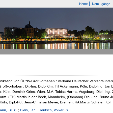
Home
Neuzugänge
ikation von ÖPNV-Großvorhaben / Verband Deutscher Verkehrsunter
oßvorhaben ; Dr.-Ing. Dipl.-Kfm. Till Ackermann, Köln, Dipl.-Ing. Jan B
r, Köln, Dominik Gries, Wien, M.A. Tobias Harms, Augsburg, Dipl.-Ing. 
nform. (FH) Martin in der Beek, Mannheim, (Obmann) Dipl.-Ing. Bruno J
Köln, Dipl.-Pol. Jens-Christian Meyer, Bremen, RA Martin Schäfer, Köln, 
nn, Till
;
Bleis, Jan
;
Deutsch, Volker