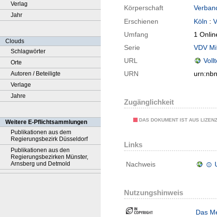
Verlag
Körperschaft
Verban
Jahr
Erschienen
Köln
:
V
Umfang
1 Onlin
Clouds
Serie
VDV Mit
Schlagwörter
URL
Voll
Orte
URN
urn:nb
Autoren / Beteiligte
Verlage
Jahre
Zugänglichkeit
DAS DOKUMENT IST AUS LIZEN
Weitere E-Pflichtsammlungen
Publikationen aus dem
Regierungsbezirk Düsseldorf
Links
Publikationen aus den
Regierungsbezirken Münster,
Arnsberg und Detmold
Nachweis
Nutzungshinweis
Das Me