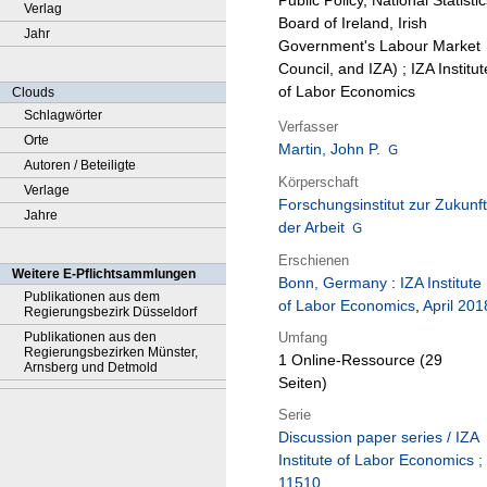
Public Policy, National Statisti
Verlag
Board of Ireland, Irish
Jahr
Government's Labour Market
Council, and IZA) ; IZA Institut
of Labor Economics
Clouds
Schlagwörter
Verfasser
Orte
Martin, John P.
Autoren / Beteiligte
Körperschaft
Verlage
Forschungsinstitut zur Zukunft
Jahre
der Arbeit
Erschienen
Weitere E-Pflichtsammlungen
Bonn, Germany
:
IZA Institute
Publikationen aus dem
of Labor Economics
,
April 201
Regierungsbezirk Düsseldorf
Umfang
Publikationen aus den
Regierungsbezirken Münster,
1 Online-Ressource (29
Arnsberg und Detmold
Seiten)
Serie
Discussion paper series / IZA
Institute of Labor Economics ;
11510