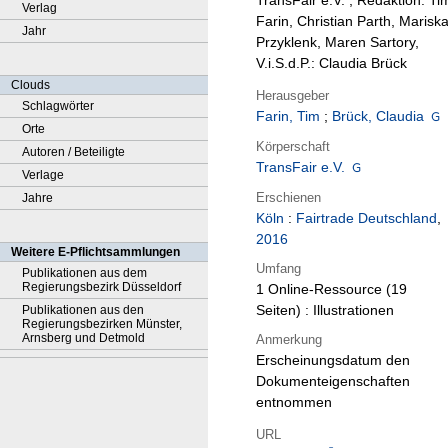
TransFair e.V. ; Redaktion: Ti
Verlag
Farin, Christian Parth, Marisk
Jahr
Przyklenk, Maren Sartory,
V.i.S.d.P.: Claudia Brück
Clouds
Herausgeber
Schlagwörter
Farin, Tim
;
Brück, Claudia
Orte
Körperschaft
Autoren / Beteiligte
TransFair e.V.
Verlage
Erschienen
Jahre
Köln
:
Fairtrade Deutschland
,
2016
Weitere E-Pflichtsammlungen
Umfang
Publikationen aus dem
Regierungsbezirk Düsseldorf
1 Online-Ressource (19
Seiten) : Illustrationen
Publikationen aus den
Regierungsbezirken Münster,
Arnsberg und Detmold
Anmerkung
Erscheinungsdatum den
Dokumenteigenschaften
entnommen
URL