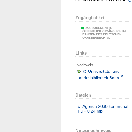
urn:nbn:de:hbz:5:2-153196
Zugänglichkeit
DAS DOKUMENT IST
ÖFFENTLICH ZUGÄNGLICH IM
RAHMEN DES DEUTSCHEN
URHEBERRECHTS.
Links
Nachweis
Universitäts- und
Landesbibliothek Bonn
Dateien
Agenda 2030 kommunal
[
PDF
0.24 mb
]
Nutzungshinweis