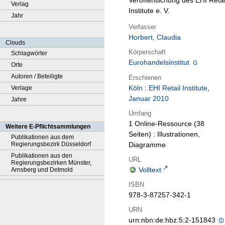
Veröffentlichung des EHI Retai
Verlag
Institute e. V.
Jahr
Verfasser
Horbert, Claudia
Clouds
Körperschaft
Schlagwörter
Eurohandelsinstitut
Orte
Autoren / Beteiligte
Erschienen
Köln
:
EHI Retail Institute
,
Verlage
Januar 2010
Jahre
Umfang
1 Online-Ressource (38
Weitere E-Pflichtsammlungen
Seiten) : Illustrationen,
Publikationen aus dem
Regierungsbezirk Düsseldorf
Diagramme
Publikationen aus den
URL
Regierungsbezirken Münster,
Volltext
Arnsberg und Detmold
ISBN
978-3-87257-342-1
URN
urn:nbn:de:hbz:5:2-151843