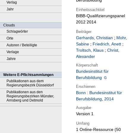
Berufsbildung
Verlag
Jahr
Einheitssachtitel
BIBB-Qualifizierungspanel
2012 2014
Clouds
Beiträger
Schlagwörter
Gerhards, Christian
;
Mohr,
Orte
Sabine
;
Friedrich, Anett
;
Autoren / Beteiligte
Troltsch, Klaus
;
Christ,
Verlage
Alexander
Jahre
Körperschaft
Bundesinstitut für
Weitere E-Pflichtsammlungen
Berufsbildung
Publikationen aus dem
Regierungsbezirk Düsseldorf
Erschienen
Publikationen aus den
Bonn
:
Bundesinstitut für
Regierungsbezirken Münster,
Berufsbildung
,
2014
Arnsberg und Detmold
Ausgabe
Version 1
Umfang
1 Online-Ressource (50