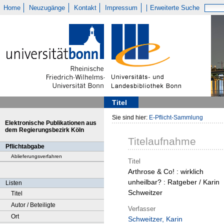
Home
Neuzugänge
Kontakt
Impressum
Erweiterte Suche
Titel
Sie sind hier:
E-Pflicht-Sammlung
Elektronische Publikationen aus
dem Regierungsbezirk Köln
Titelaufnahme
Pflichtabgabe
Ablieferungsverfahren
Titel
Arthrose & Co! : wirklich
unheilbar? : Ratgeber / Karin
Listen
Schweitzer
Titel
Autor / Beteiligte
Verfasser
Ort
Schweitzer, Karin