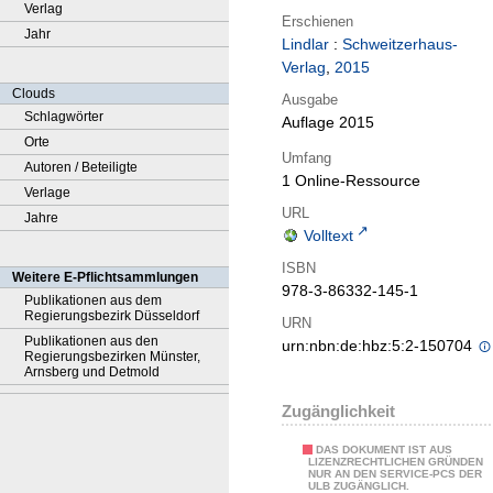
Verlag
Erschienen
Jahr
Lindlar
:
Schweitzerhaus-
Verlag
,
2015
Clouds
Ausgabe
Schlagwörter
Auflage 2015
Orte
Umfang
Autoren / Beteiligte
1 Online-Ressource
Verlage
URL
Jahre
Volltext
ISBN
Weitere E-Pflichtsammlungen
978-3-86332-145-1
Publikationen aus dem
Regierungsbezirk Düsseldorf
URN
Publikationen aus den
urn:nbn:de:hbz:5:2-150704
Regierungsbezirken Münster,
Arnsberg und Detmold
Zugänglichkeit
DAS DOKUMENT IST AUS
LIZENZRECHTLICHEN GRÜNDEN
NUR AN DEN SERVICE-PCS DER
ULB ZUGÄNGLICH.