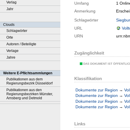
Verlag
Umfang
1 Onlin
Jahr
Anmerkung
Ersche
Schlagwörter
Siegbu
Clouds
URL
Voll
Schlagwörter
URN
urn:nb
Orte
Autoren / Beteiligte
Verlage
Zugänglichkeit
Jahre
DAS DOKUMENT IST ÖFFENTLI
Weitere E-Pflichtsammlungen
Klassifikation
Publikationen aus dem
Regierungsbezirk Düsseldorf
Dokumente zur Region
→
Vol
Publikationen aus den
Regierungsbezirken Münster,
Dokumente zur Region
→
Vol
Arnsberg und Detmold
Dokumente zur Region
→
Vol
Dokumente zur Region
→
Vol
Links