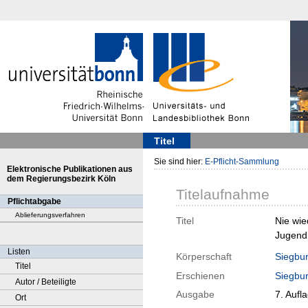
Titel
Sie sind hier:
E-Pflicht-Sammlung
Elektronische Publikationen aus
dem Regierungsbezirk Köln
Titelaufnahme
Pflichtabgabe
Ablieferungsverfahren
Titel
Nie wie
Jugend,
Listen
Körperschaft
Siegbur
Titel
Erschienen
Siegbu
Autor / Beteiligte
Ausgabe
7. Aufl
Ort