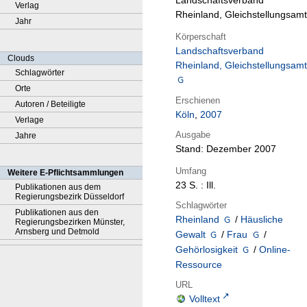
Landschaftsverband
Verlag
Rheinland, Gleichstellungsamt
Jahr
Körperschaft
Landschaftsverband
Clouds
Rheinland, Gleichstellungsamt
Schlagwörter
Orte
Erschienen
Autoren / Beteiligte
Köln
,
2007
Verlage
Ausgabe
Jahre
Stand: Dezember 2007
Umfang
Weitere E-Pflichtsammlungen
23 S. : Ill.
Publikationen aus dem
Regierungsbezirk Düsseldorf
Schlagwörter
Publikationen aus den
Rheinland
/
Häusliche
Regierungsbezirken Münster,
Arnsberg und Detmold
Gewalt
/
Frau
/
Gehörlosigkeit
/
Online-
Ressource
URL
Volltext