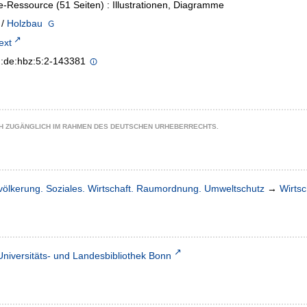
e-Ressource (51 Seiten) : Illustrationen, Diagramme
/
Holzbau
text
n:de:hbz:5:2-143381
CH ZUGÄNGLICH IM RAHMEN DES DEUTSCHEN URHEBERRECHTS.
völkerung. Soziales. Wirtschaft. Raumordnung. Umweltschutz
→
Wirtsc
Universitäts- und Landesbibliothek Bonn