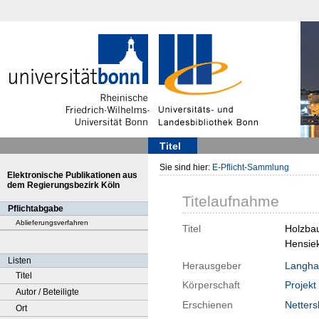
Titel
Sie sind hier:
E-Pflicht-Sammlung
Elektronische Publikationen aus
dem Regierungsbezirk Köln
Titelaufnahme
Pflichtabgabe
Ablieferungsverfahren
Titel
Holzbau
Hensiek
Listen
Herausgeber
Langha
Titel
Körperschaft
Projekt 
Autor / Beteiligte
Erschienen
Netter
Ort