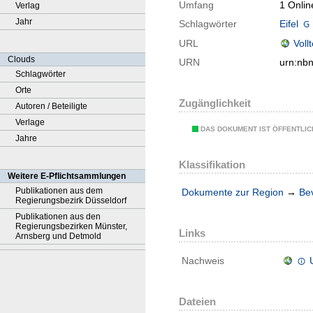
Umfang
1 Onlin
Verlag
Jahr
Schlagwörter
Eifel
URL
Voll
Clouds
URN
urn:nb
Schlagwörter
Orte
Zugänglichkeit
Autoren / Beteiligte
Verlage
DAS DOKUMENT IST ÖFFENTLI
Jahre
Klassifikation
Weitere E-Pflichtsammlungen
Publikationen aus dem
Dokumente zur Region
→
Be
Regierungsbezirk Düsseldorf
Publikationen aus den
Regierungsbezirken Münster,
Links
Arnsberg und Detmold
Nachweis
Dateien