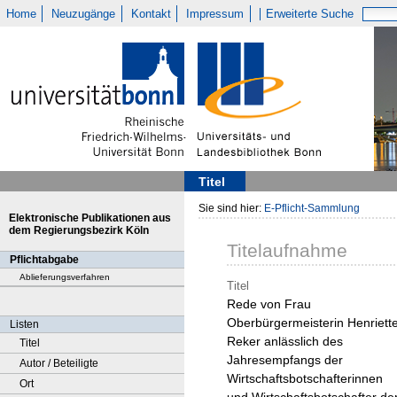
Home
Neuzugänge
Kontakt
Impressum
Erweiterte Suche
Titel
Sie sind hier:
E-Pflicht-Sammlung
Elektronische Publikationen aus
dem Regierungsbezirk Köln
Titelaufnahme
Pflichtabgabe
Ablieferungsverfahren
Titel
Rede von Frau
Oberbürgermeisterin Henriett
Listen
Reker anlässlich des
Titel
Jahresempfangs der
Autor / Beteiligte
Wirtschaftsbotschafterinnen
Ort