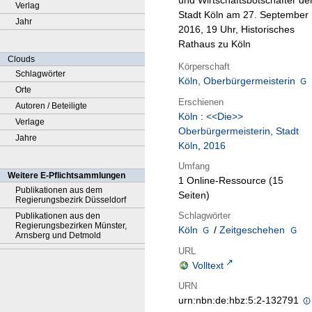
und Wirtschaftsbotschafter de
Verlag
Stadt Köln am 27. September
Jahr
2016, 19 Uhr, Historisches
Rathaus zu Köln
Clouds
Körperschaft
Schlagwörter
Köln, Oberbürgermeisterin
Orte
Erschienen
Autoren / Beteiligte
Köln
:
<<Die>>
Verlage
Oberbürgermeisterin, Stadt
Jahre
Köln
,
2016
Umfang
Weitere E-Pflichtsammlungen
1 Online-Ressource (15
Publikationen aus dem
Seiten)
Regierungsbezirk Düsseldorf
Schlagwörter
Publikationen aus den
Regierungsbezirken Münster,
Köln
/
Zeitgeschehen
Arnsberg und Detmold
URL
Volltext
URN
urn:nbn:de:hbz:5:2-132791