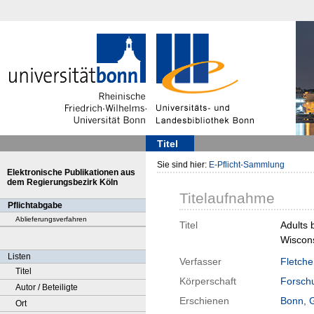
Titel
Sie sind hier:
E-Pflicht-Sammlung
Elektronische Publikationen aus
dem Regierungsbezirk Köln
Titelaufnahme
Pflichtabgabe
Ablieferungsverfahren
Titel
Adults 
Wiscons
Listen
Verfasser
Fletche
Titel
Körperschaft
Forschu
Autor / Beteiligte
Erschienen
Bonn, 
Ort