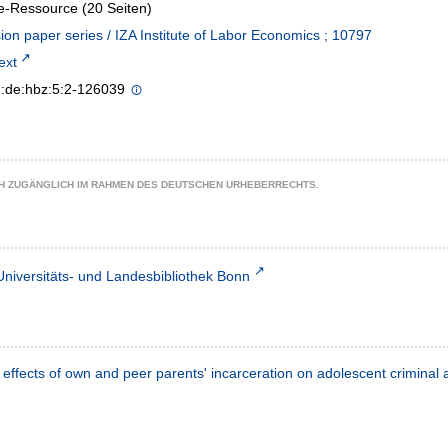
e-Ressource (20 Seiten)
ion paper series / IZA Institute of Labor Economics ; 10797
text
n:de:hbz:5:2-126039
CH ZUGÄNGLICH IM RAHMEN DES DEUTSCHEN URHEBERRECHTS.
Universitäts- und Landesbibliothek Bonn
 effects of own and peer parents' incarceration on adolescent criminal ac