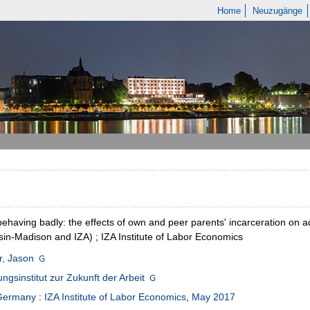
Home
Neuzugänge
behaving badly: the effects of own and peer parents' incarceration on ado
in-Madison and IZA) ; IZA Institute of Labor Economics
r, Jason
ngsinstitut zur Zukunft der Arbeit
Germany
:
IZA Institute of Labor Economics
,
May 2017