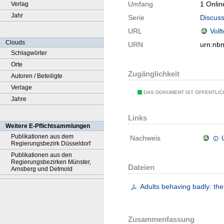
Umfang
1 Onlin
Verlag
Jahr
Serie
Discuss
URL
Voll
Clouds
URN
urn:nb
Schlagwörter
Orte
Zugänglichkeit
Autoren / Beteiligte
Verlage
DAS DOKUMENT IST ÖFFENTLI
Jahre
Links
Weitere E-Pflichtsammlungen
Publikationen aus dem
Nachweis
Regierungsbezirk Düsseldorf
Publikationen aus den
Regierungsbezirken Münster,
Dateien
Arnsberg und Detmold
Adults behaving badly: the
Zusammenfassung