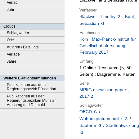
Blackwell and Sebastian Kohl
Verlag
Jahr
Verfasser
Blackwell, Timothy
;
Kohl,
Sebastian
Clouds
Erschienen
Schlagwörter
Köln
:
Max-Planck-Institut für
Orte
Gesellschaftsforschung
,
Autoren / Beteiligte
February 2017
Verlage
Umfang
Jahre
1 Online-Ressource (iv, 50
Seiten) : Diagramme, Karten
Weitere E-Pflichtsammlungen
Serie
Publikationen aus dem
Regierungsbezirk Düsseldorf
MPIfG discussion paper ;
2017,2
Publikationen aus den
Regierungsbezirken Münster,
Arnsberg und Detmold
Schlagwörter
OECD
/
Wohneigentumspolitik
/
Bauform
/
Stadtentwicklun