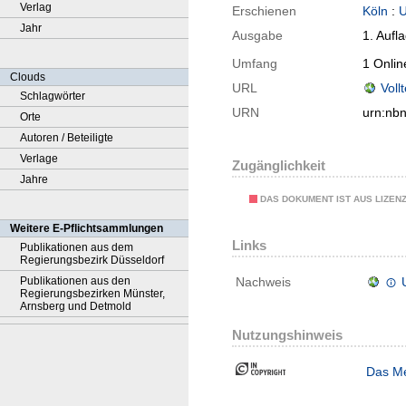
Verlag
Erschienen
Köln
:
U
Jahr
Ausgabe
1. Aufl
Umfang
1 Onlin
Clouds
URL
Voll
Schlagwörter
URN
urn:nb
Orte
Autoren / Beteiligte
Verlage
Zugänglichkeit
Jahre
DAS DOKUMENT IST AUS LIZEN
Weitere E-Pflichtsammlungen
Links
Publikationen aus dem
Regierungsbezirk Düsseldorf
Publikationen aus den
Nachweis
Regierungsbezirken Münster,
Arnsberg und Detmold
Nutzungshinweis
Das Me