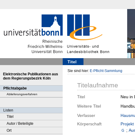
Titel
Sie sind hier:
E-Pflicht-Sammlung
Elektronische Publikationen aus
dem Regierungsbezirk Köln
Titelaufnahme
Pflichtabgabe
Ablieferungsverfahren
Titel
Neu in 
Weitere Titel
Handbu
Listen
Verfasser
Hausma
Titel
Autor / Beteiligte
Körperschaft
Projekt
;
Aus
Ort