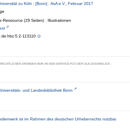
niversität zu Köln
;
[Bonn]
:
AsA e.V.
,
Februar 2017
age
e-Ressource (29 Seiten) : Illustrationen
text
n:de:hbz:5:2-113110
ZRECHTLICHEN GRÜNDEN NUR AN DEN SERVICE-PCS DER ULB ZUGÄNGLICH.
Universitäts- und Landesbibliothek Bonn
dienwerk ist im Rahmen des deutschen Urheberrechts nutzbar.