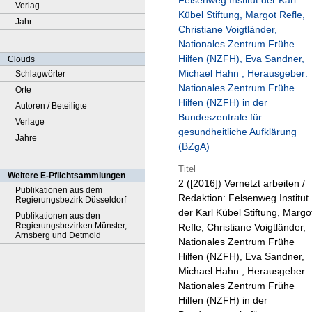
Felsenweg Institut der Karl
Verlag
Kübel Stiftung, Margot Refle,
Jahr
Christiane Voigtländer,
Nationales Zentrum Frühe
Hilfen (NZFH), Eva Sandner,
Clouds
Michael Hahn ; Herausgeber:
Schlagwörter
Nationales Zentrum Frühe
Orte
Hilfen (NZFH) in der
Autoren / Beteiligte
Bundeszentrale für
Verlage
gesundheitliche Aufklärung
Jahre
(BZgA)
Titel
Weitere E-Pflichtsammlungen
2 ([2016])
Vernetzt arbeiten /
Publikationen aus dem
Redaktion: Felsenweg Institut
Regierungsbezirk Düsseldorf
der Karl Kübel Stiftung, Margo
Publikationen aus den
Regierungsbezirken Münster,
Refle, Christiane Voigtländer,
Arnsberg und Detmold
Nationales Zentrum Frühe
Hilfen (NZFH), Eva Sandner,
Michael Hahn ; Herausgeber:
Nationales Zentrum Frühe
Hilfen (NZFH) in der