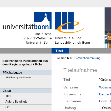
Titel
Sie sind hier:
E-Pflicht-Sammlung
Elektronische Publikationen aus
dem Regierungsbezirk Köln
Titelaufnahme
Pflichtabgabe
Ablieferungsverfahren
Titel
"Grün s
Verfasser
Wössne
Listen
Körperschaft
Deutsch
Titel
Erschienen
Bonn
:
Autor / Beteiligte
Ort
Umfang
1 Onlin