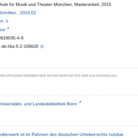
ule für Musik und Theater München, Masterarbeit, 2015
chriften ; 2016,02
en
text
9818035-4-9
n:de:hbz:5:2-106620
ZRECHTLICHEN GRÜNDEN NUR AN DEN SERVICE-PCS DER ULB ZUGÄNGLICH.
Universitäts- und Landesbibliothek Bonn
dienwerk ist im Rahmen des deutschen Urheberrechts nutzbar.