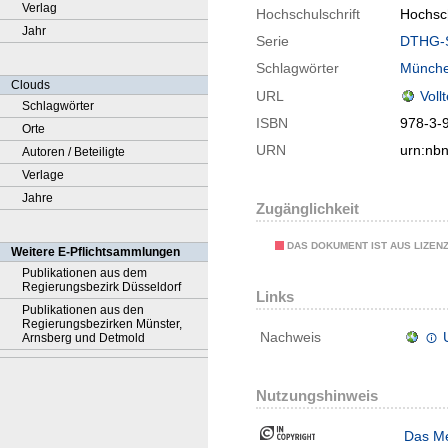
Verlag
Hochschulschrift
Hochsch
Jahr
Serie
DTHG-S
Schlagwörter
Münch
Clouds
URL
Voll
Schlagwörter
ISBN
978-3-
Orte
URN
urn:nb
Autoren / Beteiligte
Verlage
Jahre
Zugänglichkeit
DAS DOKUMENT IST AUS LIZEN
Weitere E-Pflichtsammlungen
Publikationen aus dem
Regierungsbezirk Düsseldorf
Links
Publikationen aus den
Regierungsbezirken Münster,
Nachweis
Arnsberg und Detmold
Nutzungshinweis
Das Me