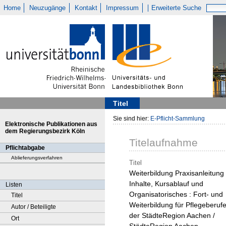
Home
Neuzugänge
Kontakt
Impressum
Erweiterte Suche
Titel
Sie sind hier:
E-Pflicht-Sammlung
Elektronische Publikationen aus
dem Regierungsbezirk Köln
Titelaufnahme
Pflichtabgabe
Ablieferungsverfahren
Titel
Weiterbildung Praxisanleitung 
Inhalte, Kursablauf und
Listen
Organisatorisches : Fort- und
Titel
Weiterbildung für Pflegeberuf
Autor / Beteiligte
der StädteRegion Aachen /
Ort