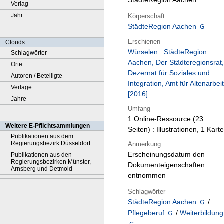
StädteRegion Aachen
Verlag
Jahr
Körperschaft
StädteRegion Aachen
Erschienen
Clouds
Würselen
:
StädteRegion
Schlagwörter
Aachen, Der Städteregionsrat,
Orte
Dezernat für Soziales und
Autoren / Beteiligte
Integration, Amt für Altenarbeit
Verlage
[2016]
Jahre
Umfang
1 Online-Ressource (23
Weitere E-Pflichtsammlungen
Seiten) : Illustrationen, 1 Karte
Publikationen aus dem
Regierungsbezirk Düsseldorf
Anmerkung
Erscheinungsdatum den
Publikationen aus den
Regierungsbezirken Münster,
Dokumenteigenschaften
Arnsberg und Detmold
entnommen
Schlagwörter
StädteRegion Aachen
/
Pflegeberuf
/
Weiterbildung