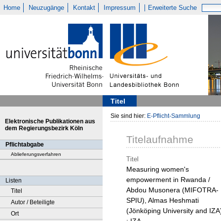
Home
Neuzugänge
Kontakt
Impressum
Erweiterte Suche
Titel
Sie sind hier:
E-Pflicht-Sammlung
Elektronische Publikationen aus
dem Regierungsbezirk Köln
Titelaufnahme
Pflichtabgabe
Ablieferungsverfahren
Titel
Measuring women's
empowerment in Rwanda /
Listen
Abdou Musonera (MIFOTRA-
Titel
SPIU), Almas Heshmati
Autor / Beteiligte
(Jönköping University and IZA
Ort