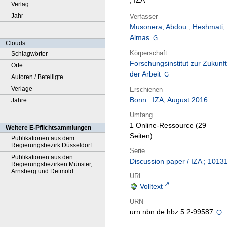
; IZA
Verlag
Jahr
Verfasser
Musonera, Abdou
;
Heshmati,
Almas
Clouds
Körperschaft
Schlagwörter
Forschungsinstitut zur Zukunft
Orte
der Arbeit
Autoren / Beteiligte
Verlage
Erschienen
Bonn
:
IZA
,
August 2016
Jahre
Umfang
1 Online-Ressource (29
Weitere E-Pflichtsammlungen
Seiten)
Publikationen aus dem
Regierungsbezirk Düsseldorf
Serie
Publikationen aus den
Discussion paper / IZA ; 1013
Regierungsbezirken Münster,
Arnsberg und Detmold
URL
Volltext
URN
urn:nbn:de:hbz:5:2-99587