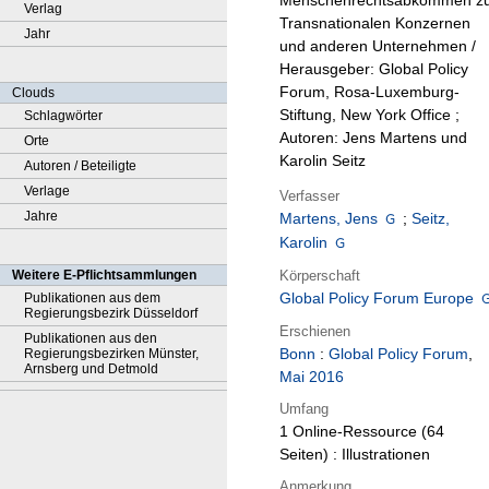
Menschenrechtsabkommen z
Verlag
Transnationalen Konzernen
Jahr
und anderen Unternehmen /
Herausgeber: Global Policy
Forum, Rosa-Luxemburg-
Clouds
Stiftung, New York Office ;
Schlagwörter
Autoren: Jens Martens und
Orte
Karolin Seitz
Autoren / Beteiligte
Verlage
Verfasser
Jahre
Martens, Jens
;
Seitz,
Karolin
Körperschaft
Weitere E-Pflichtsammlungen
Global Policy Forum Europe
Publikationen aus dem
Regierungsbezirk Düsseldorf
Erschienen
Publikationen aus den
Bonn
:
Global Policy Forum
,
Regierungsbezirken Münster,
Arnsberg und Detmold
Mai 2016
Umfang
1 Online-Ressource (64
Seiten) : Illustrationen
Anmerkung