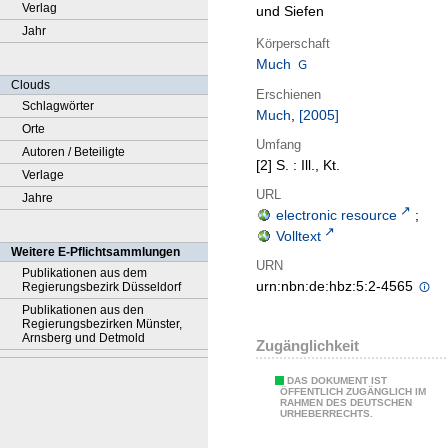
Verlag
und Siefen
Jahr
Körperschaft
Much
Clouds
Erschienen
Schlagwörter
Much
,
[2005]
Orte
Umfang
Autoren / Beteiligte
[2] S. : Ill., Kt.
Verlage
URL
Jahre
electronic resource
;
Volltext
Weitere E-Pflichtsammlungen
URN
Publikationen aus dem
urn:nbn:de:hbz:5:2-4565
Regierungsbezirk Düsseldorf
Publikationen aus den
Regierungsbezirken Münster,
Arnsberg und Detmold
Zugänglichkeit
DAS DOKUMENT IST
ÖFFENTLICH ZUGÄNGLICH IM
RAHMEN DES DEUTSCHEN
URHEBERRECHTS.