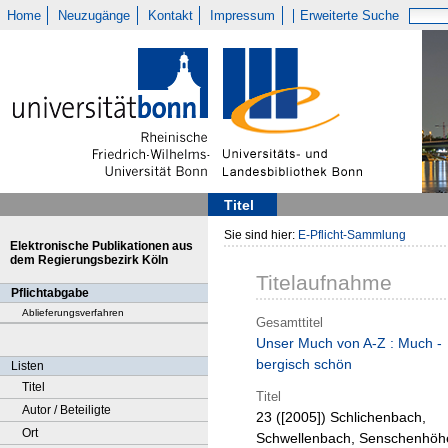
Home
Neuzugänge
Kontakt
Impressum
Erweiterte Suche
Titel
Sie sind hier:
E-Pflicht-Sammlung
Elektronische Publikationen aus
dem Regierungsbezirk Köln
Titelaufnahme
Pflichtabgabe
Ablieferungsverfahren
Gesamttitel
Unser Much von A-Z : Much -
bergisch schön
Listen
Titel
Titel
Autor / Beteiligte
23 ([2005])
Schlichenbach,
Ort
Schwellenbach, Senschenhöh