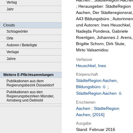
Aachen ; StädteRegion Aache
Verlag
; Herausgeber: StädteRegion
Jahr
Aachen, Der Städteregionsrat,
A43 Bildungsbüro ; Autorinnen
und Autoren: Ines Heuschkel,
Clouds
Nadejda Pondeva, Gabriele
Schlagwörter
Roentgen, Johannes J. Arens,
Orte
Brigitte Schorn, Dirk Stute,
Autoren / Beteiligte
Mirto Valsamidou
Verlage
Jahre
Verfasser
Heuschkel, Ines
Körperschaft
Weitere E-Pflichtsammlungen
StädteRegion Aachen,
Publikationen aus dem
Regierungsbezirk Düsseldorf
Bildungsbüro
;
Publikationen aus den
StädteRegion Aachen
Regierungsbezirken Münster,
Arnsberg und Detmold
Erschienen
Aachen
:
StädteRegion
Aachen
,
[2016]
Ausgabe
Stand: Februar 2016