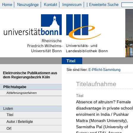
Home
Neuzugänge
Kontakt
Impressum
Erweiterte Suche
Titel
Sie sind hier:
E-Pflicht-Sammlung
Elektronische Publikationen aus
dem Regierungsbezirk Köln
Titelaufnahme
Pflichtabgabe
Ablieferungsverfahren
Titel
Absence of altruism? Female
disadvantage in private school
Listen
enrolment in India / Pushkar
Titel
Maitra (Monash University),
Autor / Beteiligte
Sarmistha Pal (University of
Ort