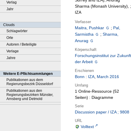
Surrey and IZA), Anurag
Verlag
Sharma (Monash University), 
Jahr
IZA
Verfasser
Clouds
Maitra, Pushkar
;
Pal,
Schlagwörter
Sarmistha
;
Sharma,
Orte
Anurag
Autoren / Beteiligte
Körperschaft
Verlage
Forschungsinstitut zur Zukunft
Jahre
der Arbeit
Erschienen
Weitere E-Pflichtsammlungen
Bonn
:
IZA
,
March 2016
Publikationen aus dem
Regierungsbezirk Düsseldorf
Umfang
Publikationen aus den
1 Online-Ressource (52
Regierungsbezirken Münster,
Seiten) : Diagramme
Arnsberg und Detmold
Serie
Discussion paper / IZA ; 9808
URL
Volltext