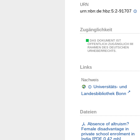
URN
urn:nbn:de:hbz:5:2-91707
Zugänglichkeit
DAS DOKUMENT IST
ÖFFENTLICH ZUGÄNGLICH IM
RAHMEN DES DEUTSCHEN
URHEBERRECHTS.
Links
Nachweis
Universitäts- und
Landesbibliothek Bonn
Dateien
Absence of altruism?
Female disadvantage in
private school enrolment in
India
[
PDF
0.42 mb
]