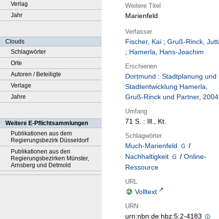
Verlag
Weitere Titel
Jahr
Marienfeld
Verfasser
Fischer, Kai
;
Gruß-Rinck, Jutt
Clouds
;
Hamerla, Hans-Joachim
Schlagwörter
Orte
Erschienen
Autoren / Beteiligte
Dortmund
:
Stadtplanung und
Verlage
Stadtentwicklung Hamerla,
Gruß-Rinck und Partner
,
2004
Jahre
Umfang
71 S. : Ill., Kt.
Weitere E-Pflichtsammlungen
Publikationen aus dem
Schlagwörter
Regierungsbezirk Düsseldorf
Much-Marienfeld
/
Publikationen aus den
Nachhaltigkeit
/
Online-
Regierungsbezirken Münster,
Arnsberg und Detmold
Ressource
URL
Volltext
URN
urn:nbn:de:hbz:5:2-4183