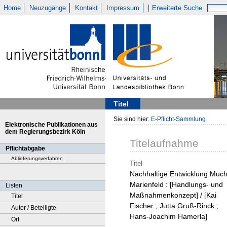
Home
Neuzugänge
Kontakt
Impressum
Erweiterte Suche
Titel
Sie sind hier:
E-Pflicht-Sammlung
Elektronische Publikationen aus
dem Regierungsbezirk Köln
Titelaufnahme
Pflichtabgabe
Ablieferungsverfahren
Titel
Nachhaltige Entwicklung Much
Marienfeld : [Handlungs- und
Listen
Maßnahmenkonzept] / [Kai
Titel
Fischer ; Jutta Gruß-Rinck ;
Autor / Beteiligte
Hans-Joachim Hamerla]
Ort