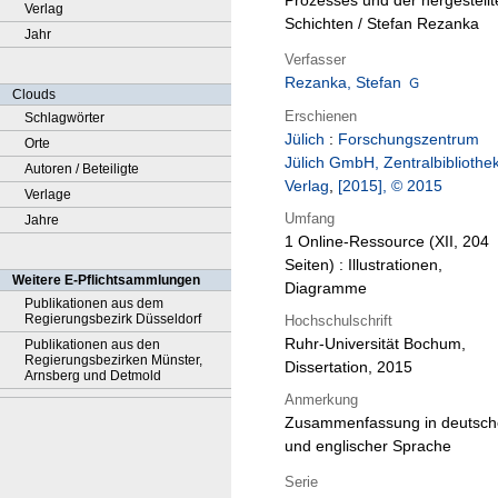
Prozesses und der hergestellt
Verlag
Schichten / Stefan Rezanka
Jahr
Verfasser
Rezanka, Stefan
Clouds
Erschienen
Schlagwörter
Jülich
:
Forschungszentrum
Orte
Jülich GmbH, Zentralbibliothek
Autoren / Beteiligte
Verlag
,
[2015], © 2015
Verlage
Umfang
Jahre
1 Online-Ressource (XII, 204
Seiten) : Illustrationen,
Weitere E-Pflichtsammlungen
Diagramme
Publikationen aus dem
Regierungsbezirk Düsseldorf
Hochschulschrift
Ruhr-Universität Bochum,
Publikationen aus den
Regierungsbezirken Münster,
Dissertation, 2015
Arnsberg und Detmold
Anmerkung
Zusammenfassung in deutsch
und englischer Sprache
Serie