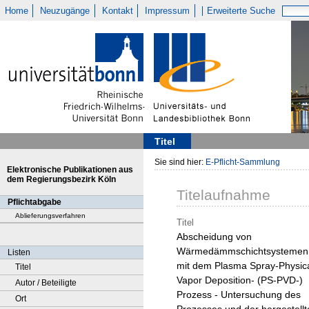
Home
Neuzugänge
Kontakt
Impressum
Erweiterte Suche
Titel
Sie sind hier:
E-Pflicht-Sammlung
Elektronische Publikationen aus
dem Regierungsbezirk Köln
Titelaufnahme
Pflichtabgabe
Ablieferungsverfahren
Titel
Abscheidung von
Wärmedämmschichtsystemen
Listen
mit dem Plasma Spray-Physic
Titel
Vapor Deposition- (PS-PVD-)
Autor / Beteiligte
Prozess - Untersuchung des
Ort