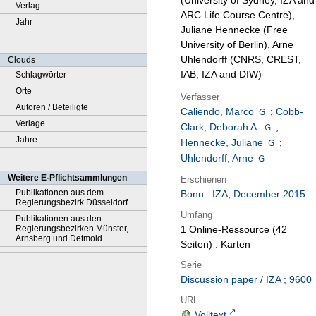
(University of Sydney, IZA and
Verlag
ARC Life Course Centre),
Jahr
Juliane Hennecke (Free
University of Berlin), Arne
Uhlendorff (CNRS, CREST,
Clouds
IAB, IZA and DIW)
Schlagwörter
Orte
Verfasser
Autoren / Beteiligte
Caliendo, Marco
;
Cobb-
Verlage
Clark, Deborah A.
;
Jahre
Hennecke, Juliane
;
Uhlendorff, Arne
Weitere E-Pflichtsammlungen
Erschienen
Publikationen aus dem
Bonn
:
IZA
,
December 2015
Regierungsbezirk Düsseldorf
Umfang
Publikationen aus den
Regierungsbezirken Münster,
1 Online-Ressource (42
Arnsberg und Detmold
Seiten) : Karten
Serie
Discussion paper / IZA ; 9600
URL
Volltext