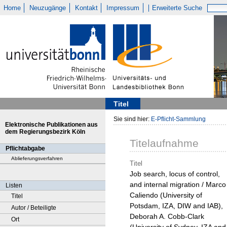
Home
Neuzugänge
Kontakt
Impressum
Erweiterte Suche
Titel
Sie sind hier:
E-Pflicht-Sammlung
Elektronische Publikationen aus
dem Regierungsbezirk Köln
Titelaufnahme
Pflichtabgabe
Ablieferungsverfahren
Titel
Job search, locus of control,
and internal migration / Marco
Listen
Caliendo (University of
Titel
Potsdam, IZA, DIW and IAB),
Autor / Beteiligte
Deborah A. Cobb-Clark
Ort