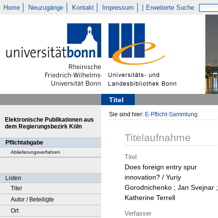
Home
Neuzugänge
Kontakt
Impressum
Erweiterte Suche
Titel
Sie sind hier:
E-Pflicht-Sammlung
Elektronische Publikationen aus
dem Regierungsbezirk Köln
Titelaufnahme
Pflichtabgabe
Ablieferungsverfahren
Titel
Does foreign entry spur
innovation? / Yuriy
Listen
Gorodnichenko ; Jan Svejnar ;
Titel
Katherine Terrell
Autor / Beteiligte
Ort
Verfasser