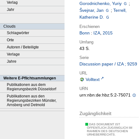
Verlag
Gorodnichenko, Yuriy
;
Jahr
Švejnar, Jan
;
Terrell,
Katherine D.
Erschienen
Clouds
Bonn
:
IZA
,
2015
Schlagwörter
Orte
Umfang
Autoren / Beteiligte
43 S.
Verlage
Serie
Jahre
Discussion paper / IZA ; 9259
URL
Weitere E-Pflichtsammlungen
Volltext
Publikationen aus dem
URN
Regierungsbezirk Düsseldorf
urn:nbn:de:hbz:5:2-75071
Publikationen aus den
Regierungsbezirken Münster,
Arnsberg und Detmold
Zugänglichkeit
DAS DOKUMENT IST
ÖFFENTLICH ZUGÄNGLICH IM
RAHMEN DES DEUTSCHEN
URHEBERRECHTS.