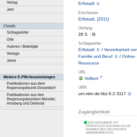
Verlag
Erftstadt
Jahr
Erschienen
Erftstadt
,
[2011]
Clouds
Umfang
Schlagwörter
28 S. : Ill.
Orte
Schlagwörter
Autoren / Beteiligte
Erftstadt
/
Vereinbarkeit vo
Verlage
Familie und Beruf
/
Online-
Jahre
Ressource
URL
Weitere E-Pflichtsammlungen
Volltext
Publikationen aus dem
URN
Regierungsbezirk Düsseldorf
urn:nbn:de:hbz:5:2-3117
Publikationen aus den
Regierungsbezirken Münster,
Arnsberg und Detmold
Zugänglichkeit
DAS DOKUMENT IST
ÖFFENTLICH ZUGÄNGLICH IM
RAHMEN DES DEUTSCHEN
URHEBERRECHTS.