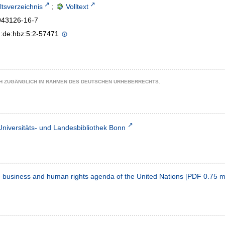
ltsverzeichnis
;
Volltext
943126-16-7
n:de:hbz:5:2-57471
CH ZUGÄNGLICH IM RAHMEN DES DEUTSCHEN URHEBERRECHTS.
Universitäts- und Landesbibliothek Bonn
e business and human rights agenda of the United Nations
[
PDF
0.75 