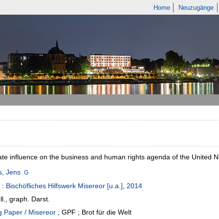
Home
Neuzugänge
te influence on the business and human rights agenda of the United Na
s, Jens
:
Bischöfliches Hilfswerk Misereor [u.a.]
,
2014
Ill., graph. Darst.
 Paper / Misereor
; GPF ; Brot für die Welt