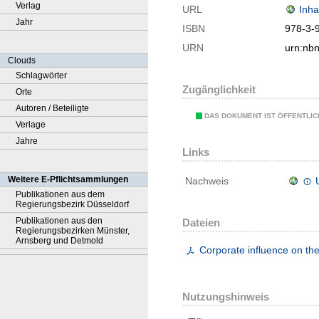
Verlag
URL
Inha
Jahr
ISBN
978-3-
URN
urn:nb
Clouds
Schlagwörter
Zugänglichkeit
Orte
Autoren / Beteiligte
DAS DOKUMENT IST ÖFFENTLI
Verlage
Jahre
Links
Weitere E-Pflichtsammlungen
Nachweis
Publikationen aus dem
Regierungsbezirk Düsseldorf
Publikationen aus den
Dateien
Regierungsbezirken Münster,
Arnsberg und Detmold
Corporate influence on th
Nutzungshinweis