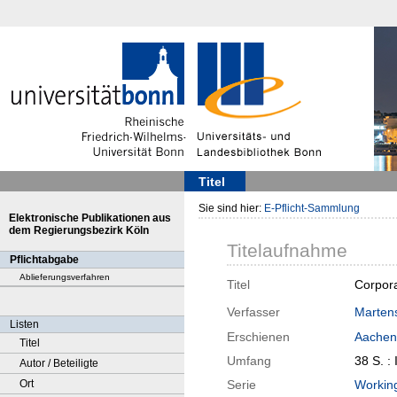
Titel
Sie sind hier:
E-Pflicht-Sammlung
Elektronische Publikationen aus
dem Regierungsbezirk Köln
Titelaufnahme
Pflichtabgabe
Ablieferungsverfahren
Titel
Corpora
Verfasser
Marten
Listen
Erschienen
Aachen
Titel
Umfang
38 S. : 
Autor / Beteiligte
Ort
Serie
Working