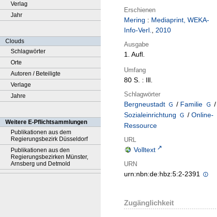
Verlag
Erschienen
Jahr
Mering
:
Mediaprint, WEKA-
Info-Verl.
,
2010
Clouds
Ausgabe
Schlagwörter
1. Aufl.
Orte
Umfang
Autoren / Beteiligte
80 S. : Ill.
Verlage
Schlagwörter
Jahre
Bergneustadt
/
Familie
/
Sozialeinrichtung
/
Online-
Weitere E-Pflichtsammlungen
Ressource
Publikationen aus dem
Regierungsbezirk Düsseldorf
URL
Volltext
Publikationen aus den
Regierungsbezirken Münster,
URN
Arnsberg und Detmold
urn:nbn:de:hbz:5:2-2391
Zugänglichkeit