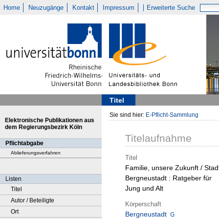
Home
Neuzugänge
Kontakt
Impressum
Erweiterte Suche
Titel
Sie sind hier:
E-Pflicht-Sammlung
Elektronische Publikationen aus
dem Regierungsbezirk Köln
Titelaufnahme
Pflichtabgabe
Ablieferungsverfahren
Titel
Familie, unsere Zukunft / Stad
Bergneustadt : Ratgeber für
Listen
Jung und Alt
Titel
Autor / Beteiligte
Körperschaft
Ort
Bergneustadt