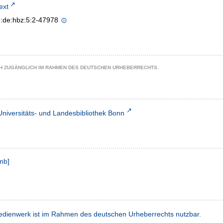
text
n:de:hbz:5:2-47978
CH ZUGÄNGLICH IM RAHMEN DES DEUTSCHEN URHEBERRECHTS.
Universitäts- und Landesbibliothek Bonn
mb
]
dienwerk ist im Rahmen des deutschen Urheberrechts nutzbar.