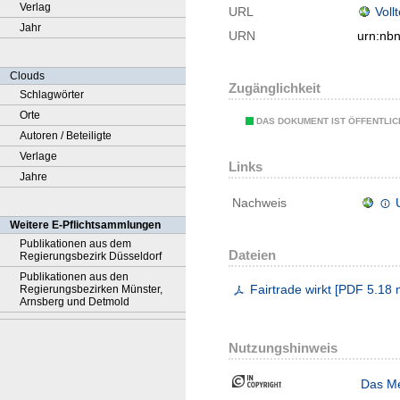
Verlag
URL
Voll
Jahr
URN
urn:nb
Clouds
Zugänglichkeit
Schlagwörter
Orte
DAS DOKUMENT IST ÖFFENTLI
Autoren / Beteiligte
Verlage
Links
Jahre
Nachweis
Weitere E-Pflichtsammlungen
Publikationen aus dem
Dateien
Regierungsbezirk Düsseldorf
Publikationen aus den
Fairtrade wirkt
[
PDF
5.18 
Regierungsbezirken Münster,
Arnsberg und Detmold
Nutzungshinweis
Das Me