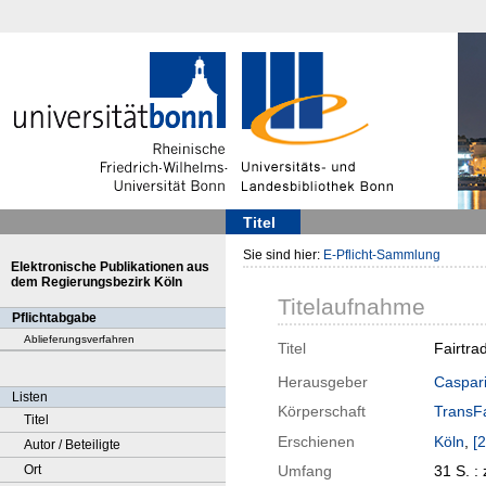
Titel
Sie sind hier:
E-Pflicht-Sammlung
Elektronische Publikationen aus
dem Regierungsbezirk Köln
Titelaufnahme
Pflichtabgabe
Ablieferungsverfahren
Titel
Fairtra
Herausgeber
Caspari
Listen
Körperschaft
TransFa
Titel
Erschienen
Köln
,
[
Autor / Beteiligte
Ort
Umfang
31 S. : z