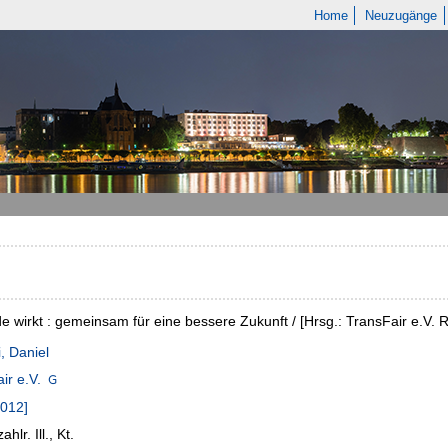
Home
Neuzugänge
de wirkt : gemeinsam für eine bessere Zukunft / [Hrsg.: TransFair e.V. Re
, Daniel
ir e.V.
2012]
ahlr. Ill., Kt.