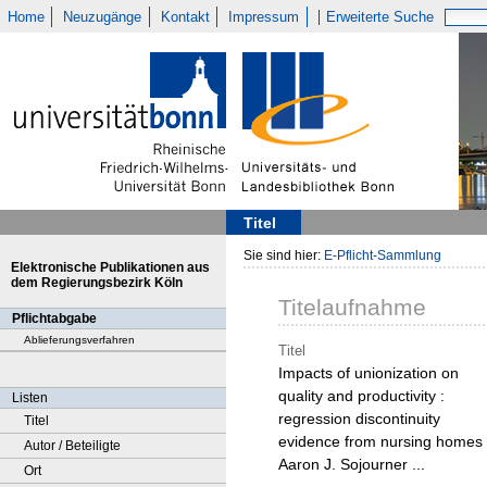
Home
Neuzugänge
Kontakt
Impressum
Erweiterte Suche
Titel
Sie sind hier:
E-Pflicht-Sammlung
Elektronische Publikationen aus
dem Regierungsbezirk Köln
Titelaufnahme
Pflichtabgabe
Ablieferungsverfahren
Titel
Impacts of unionization on
quality and productivity :
Listen
regression discontinuity
Titel
evidence from nursing homes 
Autor / Beteiligte
Aaron J. Sojourner ...
Ort