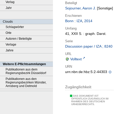
Verlag
Beteiligt
Jahr
Sojourner, Aaron J.
[Sonstige]
Erschienen
Bonn
:
IZA
,
2014
Clouds
Schlagwörter
Umfang
Orte
41, XXII S. : graph. Darst.
Autoren / Beteiligte
Serie
Verlage
Discussion paper / IZA ; 8240
Jahre
URL
Volltext
Weitere E-Pflichtsammlungen
URN
Publikationen aus dem
urn:nbn:de:hbz:5:2-44303
Regierungsbezirk Düsseldorf
Publikationen aus den
Regierungsbezirken Münster,
Arnsberg und Detmold
Zugänglichkeit
DAS DOKUMENT IST
ÖFFENTLICH ZUGÄNGLICH IM
RAHMEN DES DEUTSCHEN
URHEBERRECHTS.