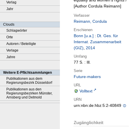
equality and women's rights /
Verlag
[Author Cordula Reimann]
Jahr
Verfasser
Reimann, Cordula
Clouds
Erschienen
Schlagwörter
Bonn [u.a.]
:
Dt. Ges. für
Orte
Internat. Zusammenarbeit
Autoren / Beteiligte
(GIZ)
,
2014
Verlage
Umfang
Jahre
77 S. : Ill.
Serie
Weitere E-Pflichtsammlungen
Future-makers
Publikationen aus dem
Regierungsbezirk Düsseldorf
URL
Publikationen aus den
Volltext
Regierungsbezirken Münster,
Arnsberg und Detmold
URN
urn:nbn:de:hbz:5:2-40849
Zugänglichkeit