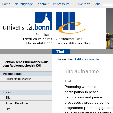
Home
Neuzugänge
Kontakt
Impressum
Erweiterte Suche
Titel
Sie sind hier:
E-Pflicht-Sammlung
Elektronische Publikationen aus
dem Regierungsbezirk Köln
Titelaufnahme
Pflichtabgabe
Ablieferungsverfahren
Titel
Promoting women's
participation in peace
Listen
negotiations and peace
Titel
processes : prepared by the
Autor / Beteiligte
programme promoting gender
Ort