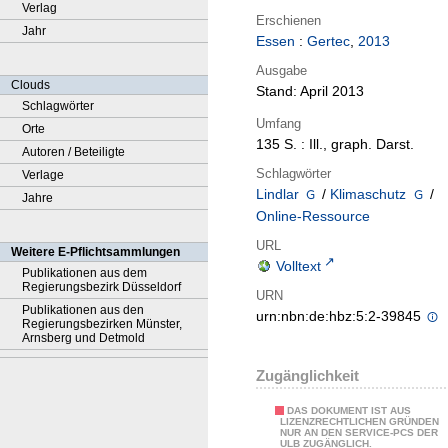
Verlag
Erschienen
Jahr
Essen
:
Gertec
,
2013
Ausgabe
Clouds
Stand: April 2013
Schlagwörter
Umfang
Orte
135 S. : Ill., graph. Darst.
Autoren / Beteiligte
Schlagwörter
Verlage
Lindlar
/
Klimaschutz
/
Jahre
Online-Ressource
URL
Weitere E-Pflichtsammlungen
Volltext
Publikationen aus dem
Regierungsbezirk Düsseldorf
URN
Publikationen aus den
urn:nbn:de:hbz:5:2-39845
Regierungsbezirken Münster,
Arnsberg und Detmold
Zugänglichkeit
DAS DOKUMENT IST AUS
LIZENZRECHTLICHEN GRÜNDEN
NUR AN DEN SERVICE-PCS DER
ULB ZUGÄNGLICH.