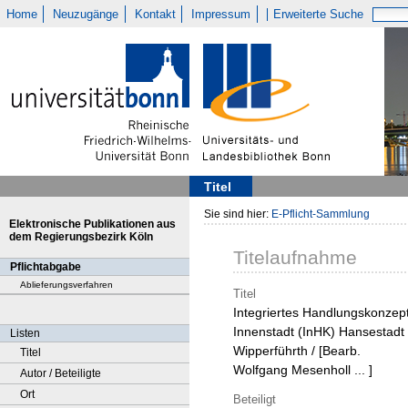
Home
Neuzugänge
Kontakt
Impressum
Erweiterte Suche
Titel
Sie sind hier:
E-Pflicht-Sammlung
Elektronische Publikationen aus
dem Regierungsbezirk Köln
Titelaufnahme
Pflichtabgabe
Ablieferungsverfahren
Titel
Integriertes Handlungskonzep
Innenstadt (InHK) Hansestadt
Listen
Wipperführth / [Bearb.
Titel
Wolfgang Mesenholl ... ]
Autor / Beteiligte
Ort
Beteiligt