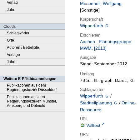
Verlag
Mesenholl, Wolfgang
Jahr
[Sonstige]
Körperschaft
Wipperfürth
Clouds
Schlagwörter
Erschienen
Orte
Aachen
:
Planungsgruppe
Autoren / Beteiligte
MWM
,
[2013]
Verlage
Ausgabe
Jahre
Stand: September 2012
Umfang
Weitere E-Pflichtsammlungen
78 S. : Ill., graph. Darst., Kt.
Publikationen aus dem
Schlagwörter
Regierungsbezirk Düsseldorf
Wipperfürth
/
Publikationen aus den
Regierungsbezirken Münster,
Stadtteilplanung
/
Online-
Arnsberg und Detmold
Ressource
URL
Volltext
URN