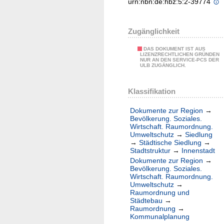
urn:nbn:de:hbz:5:2-39774
Zugänglichkeit
DAS DOKUMENT IST AUS
LIZENZRECHTLICHEN GRÜNDEN
NUR AN DEN SERVICE-PCS DER
ULB ZUGÄNGLICH.
Klassifikation
Dokumente zur Region
→
Bevölkerung. Soziales.
Wirtschaft. Raumordnung.
Umweltschutz
→
Siedlung
→
Städtische Siedlung
→
Stadtstruktur
→
Innenstadt
Dokumente zur Region
→
Bevölkerung. Soziales.
Wirtschaft. Raumordnung.
Umweltschutz
→
Raumordnung und
Städtebau
→
Raumordnung
→
Kommunalplanung