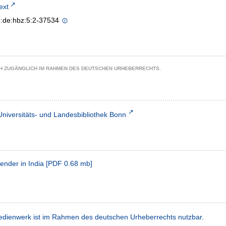
text
n:de:hbz:5:2-37534
CH ZUGÄNGLICH IM RAHMEN DES DEUTSCHEN URHEBERRECHTS.
Universitäts- und Landesbibliothek Bonn
gender in India
[
PDF
0.68 mb
]
dienwerk ist im Rahmen des deutschen Urheberrechts nutzbar.