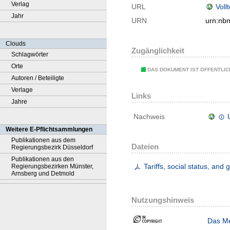
Verlag
URL
Voll
Jahr
URN
urn:nb
Clouds
Zugänglichkeit
Schlagwörter
Orte
DAS DOKUMENT IST ÖFFENTLI
Autoren / Beteiligte
Verlage
Links
Jahre
Nachweis
Weitere E-Pflichtsammlungen
Publikationen aus dem
Dateien
Regierungsbezirk Düsseldorf
Publikationen aus den
Tariffs, social status, and 
Regierungsbezirken Münster,
Arnsberg und Detmold
Nutzungshinweis
Das Me