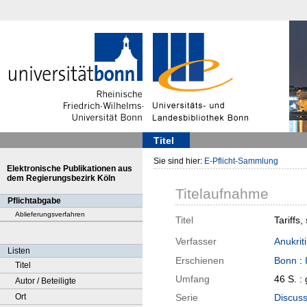
Titel
Sie sind hier:
E-Pflicht-Sammlung
Elektronische Publikationen aus
dem Regierungsbezirk Köln
Titelaufnahme
Pflichtabgabe
Ablieferungsverfahren
Titel
Tariffs,
Verfasser
Anukriti
Listen
Erschienen
Bonn
:
Titel
Umfang
46 S. :
Autor / Beteiligte
Ort
Serie
Discuss