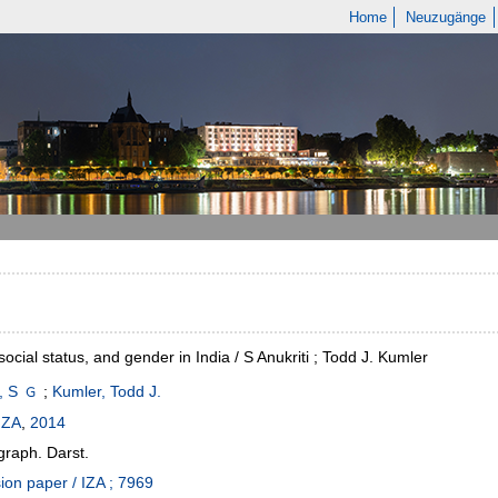
Home
Neuzugänge
 social status, and gender in India / S Anukriti ; Todd J. Kumler
, S
;
Kumler, Todd J.
IZA
,
2014
 graph. Darst.
ion paper / IZA ; 7969