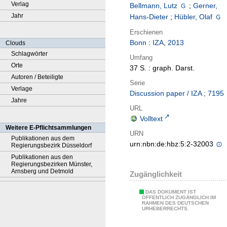
Verlag
Bellmann, Lutz
;
Gerner,
Jahr
Hans-Dieter
;
Hübler, Olaf
Erschienen
Bonn
:
IZA
,
2013
Clouds
Schlagwörter
Umfang
Orte
37 S. : graph. Darst.
Autoren / Beteiligte
Serie
Verlage
Discussion paper / IZA ; 7195
Jahre
URL
Volltext
Weitere E-Pflichtsammlungen
URN
Publikationen aus dem
urn:nbn:de:hbz:5:2-32003
Regierungsbezirk Düsseldorf
Publikationen aus den
Regierungsbezirken Münster,
Arnsberg und Detmold
Zugänglichkeit
DAS DOKUMENT IST
ÖFFENTLICH ZUGÄNGLICH IM
RAHMEN DES DEUTSCHEN
URHEBERRECHTS.