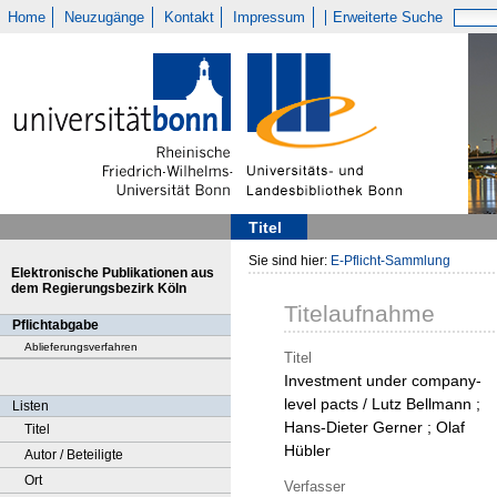
Home
Neuzugänge
Kontakt
Impressum
Erweiterte Suche
Titel
Sie sind hier:
E-Pflicht-Sammlung
Elektronische Publikationen aus
dem Regierungsbezirk Köln
Titelaufnahme
Pflichtabgabe
Ablieferungsverfahren
Titel
Investment under company-
level pacts / Lutz Bellmann ;
Listen
Hans-Dieter Gerner ; Olaf
Titel
Hübler
Autor / Beteiligte
Ort
Verfasser