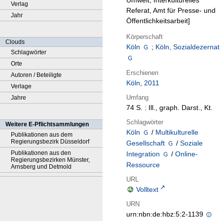
Umwelt, Interkulturelles
Verlag
Referat, Amt für Presse- und
Jahr
Öffentlichkeitsarbeit]
Körperschaft
Clouds
Köln
;
Köln, Sozialdezernat
Schlagwörter
Orte
Erschienen
Autoren / Beteiligte
Köln
,
2011
Verlage
Umfang
Jahre
74 S. : Ill., graph. Darst., Kt.
Schlagwörter
Weitere E-Pflichtsammlungen
Köln
/
Multikulturelle
Publikationen aus dem
Regierungsbezirk Düsseldorf
Gesellschaft
/
Soziale
Publikationen aus den
Integration
/
Online-
Regierungsbezirken Münster,
Ressource
Arnsberg und Detmold
URL
Volltext
URN
urn:nbn:de:hbz:5:2-1139