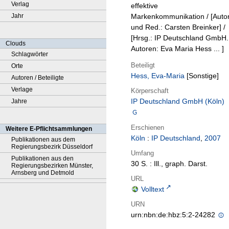
Verlag
effektive
Jahr
Markenkommunikation / [Auto
und Red.: Carsten Breinker] /
[Hrsg.: IP Deutschland GmbH.
Clouds
Autoren: Eva Maria Hess ... ]
Schlagwörter
Beteiligt
Orte
Hess, Eva-Maria
[Sonstige]
Autoren / Beteiligte
Verlage
Körperschaft
IP Deutschland GmbH (Köln)
Jahre
Erschienen
Weitere E-Pflichtsammlungen
Köln
:
IP Deutschland
,
2007
Publikationen aus dem
Regierungsbezirk Düsseldorf
Umfang
Publikationen aus den
30 S. : Ill., graph. Darst.
Regierungsbezirken Münster,
Arnsberg und Detmold
URL
Volltext
URN
urn:nbn:de:hbz:5:2-24282