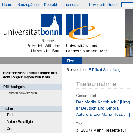
Home
Neuzugänge
Kontakt
Impressum
Erweiterte Suche
Titel
Sie sind hier:
E-Pflicht-Sammlung
Elektronische Publikationen aus
dem Regierungsbezirk Köln
Titelaufnahme
Pflichtabgabe
Ablieferungsverfahren
Gesamttitel
Das Media-Kochbuch / [Hrsg.:
IP Deutschland GmbH.
Listen
Autoren: Eva Maria Hess ... ]
Titel
Autor / Beteiligte
Titel
Ort
3 (2007)
Mehr Rezepte für